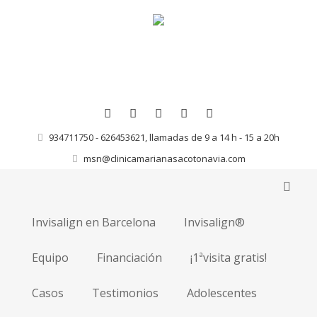
934711750 - 626453621, llamadas de 9 a 14 h - 15 a 20h
msn@clinicamarianasacotonavia.com
Invisalign en Barcelona
Invisalign®
Equipo
Financiación
¡1ªvisita gratis!
Casos
Testimonios
Adolescentes