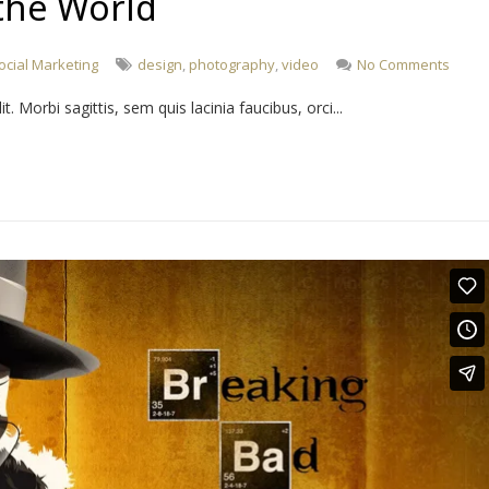
 the World
ocial Marketing
design
,
photography
,
video
No Comments
 Morbi sagittis, sem quis lacinia faucibus, orci...