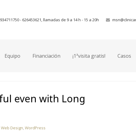
d Formatting
934711750 - 626453621, llamadas de 9 a 14 h - 15 a 20h
msn@clinica
design
,
music
,
photography
,
video
,
wordpress
No Comments
r five Header six This is default...
Equipo
Financiación
¡1ªvisita gratis!
Casos
ful even with Long
,
Web Design
,
WordPress