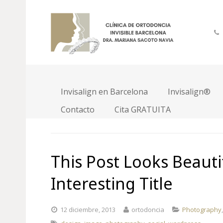
Markup: HTML Tags an
15 diciembre, 2013
ortodoncia
Web Design
Header one Header two Header three Header four Heade
Invisalign en Barcelona
Invisalign®
VER PROMOCIÓN
Contacto
Cita GRATUITA
This Post Looks Beauti
Interesting Title
12 diciembre, 2013
ortodoncia
Photography