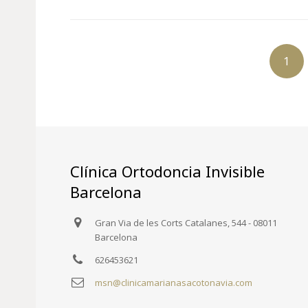
1
Clínica Ortodoncia Invisible
Barcelona
Gran Via de les Corts Catalanes, 544 - 08011
Barcelona
626453621
msn@clinicamarianasacotonavia.com