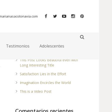
marianasacotonavia.com
Entradas recientes
Testimonios
Adolescentes
Markup: HTML Tags and Formatting
This Post Looks Beautiful even with
Long Interesting Title
Satisfaction Lies in the Effort
Imagination Encircles the World
This is a Video Post
Comentarios recientes