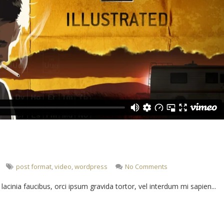
post format
,
video
,
wordpress
No Comments
cinia faucibus, orci ipsum gravida tortor, vel interdum mi sapien...