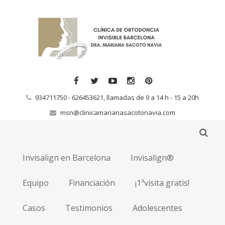
934711750 - 626453621, llamadas de 9 a 14 h - 15 a 20h
msn@clinicamarianasacotonavia.com
Invisalign en Barcelona
Invisalign®
Equipo
Financiación
¡1ªvisita gratis!
Casos
Testimonios
Adolescentes