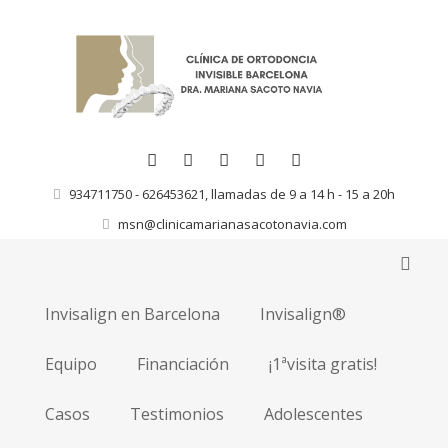
934711750 - 626453621, llamadas de 9 a 14 h - 15 a 20h
msn@clinicamarianasacotonavia.com
Invisalign en Barcelona
Invisalign®
Equipo
Financiación
¡1ªvisita gratis!
Casos
Testimonios
Adolescentes