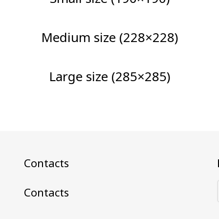
Medium size (228×228)
Large size (285×285)
Contacts
Contacts