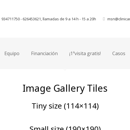
934711750 - 626453621, llamadas de 9 a 14 h - 15 a 20h
msn@clinica
Image Gallery Masonry Grid
Equipo
Financiación
¡1ªvisita gratis!
Casos
Image Gallery Tiles
Tiny size (114×114)
Small size (190×190)