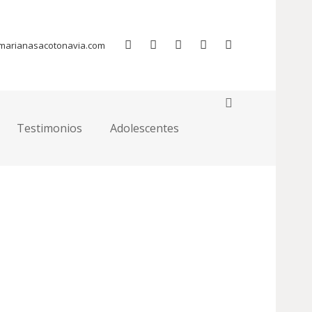
Home
Shortcodes
Gallery
marianasacotonavia.com
Testimonios
Adolescentes