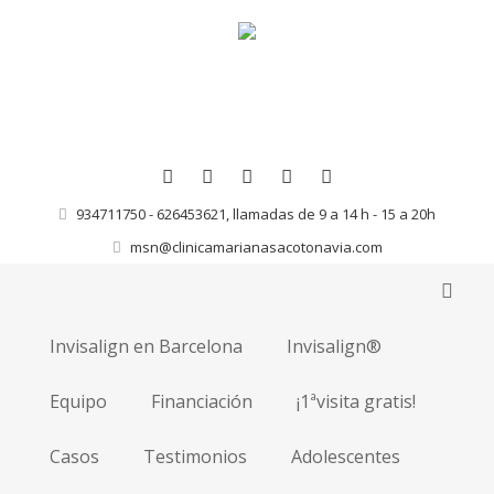
934711750 - 626453621, llamadas de 9 a 14 h - 15 a 20h
msn@clinicamarianasacotonavia.com
Invisalign en Barcelona
Invisalign®
Equipo
Financiación
¡1ªvisita gratis!
Casos
Testimonios
Adolescentes