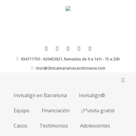
934711750 - 626453621, llamadas de 9 a 14 h - 15 a 20h
msn@clinicamarianasacotonavia.com
Invisalign en Barcelona
Invisalign®
Equipo
Financiación
¡1ªvisita gratis!
Casos
Testimonios
Adolescentes