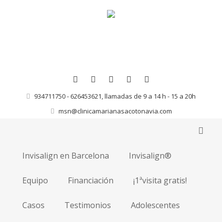
934711750 - 626453621, llamadas de 9 a 14 h - 15 a 20h
msn@clinicamarianasacotonavia.com
Invisalign en Barcelona
Invisalign®
Equipo
Financiación
¡1ªvisita gratis!
Casos
Testimonios
Adolescentes