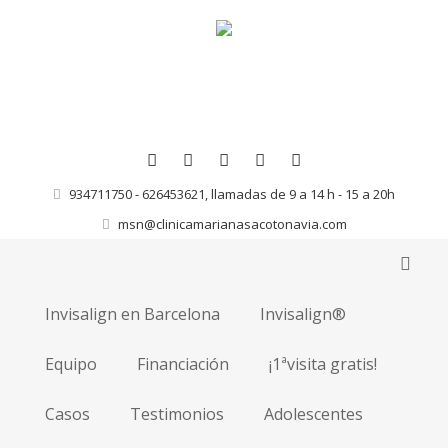
934711750 - 626453621, llamadas de 9 a 14 h - 15 a 20h
msn@clinicamarianasacotonavia.com
Invisalign en Barcelona
Invisalign®
Equipo
Financiación
¡1ªvisita gratis!
Casos
Testimonios
Adolescentes