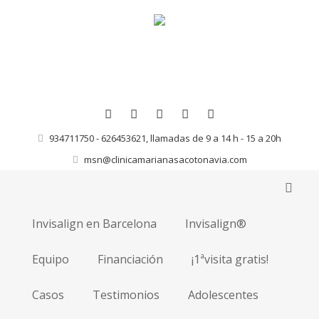
934711750 - 626453621, llamadas de 9 a 14 h - 15 a 20h
msn@clinicamarianasacotonavia.com
Invisalign en Barcelona
Invisalign®
Equipo
Financiación
¡1ªvisita gratis!
Casos
Testimonios
Adolescentes