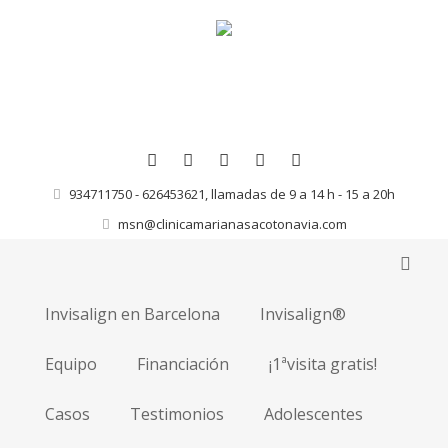
934711750 - 626453621, llamadas de 9 a 14 h - 15 a 20h
msn@clinicamarianasacotonavia.com
Invisalign en Barcelona
Invisalign®
Equipo
Financiación
¡1ªvisita gratis!
Casos
Testimonios
Adolescentes